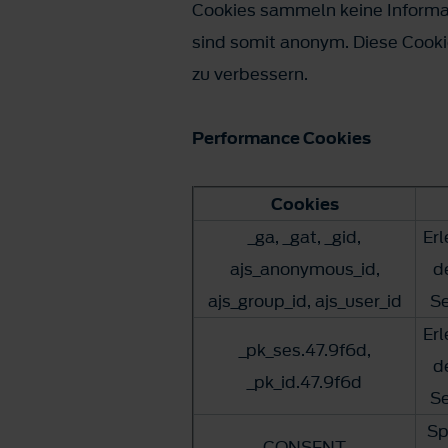
Cookies sammeln keine Informat
sind somit anonym. Diese Cookie
zu verbessern.
Performance Cookies
Cookies
_ga, _gat, _gid,
Er
ajs_anonymous_id,
d
ajs_group_id, ajs_user_id
Se
Er
_pk_ses.47.9f6d,
d
_pk_id.47.9f6d
Se
Sp
CONSENT